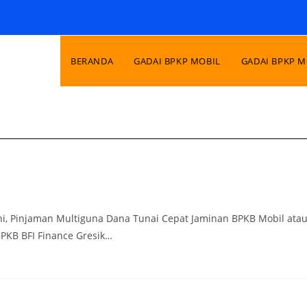
BERANDA
GADAI BPKP MOBIL
GADAI BPKP 
ini, Pinjaman Multiguna Dana Tunai Cepat Jaminan BPKB Mobil ata
BPKB BFI Finance Gresik…