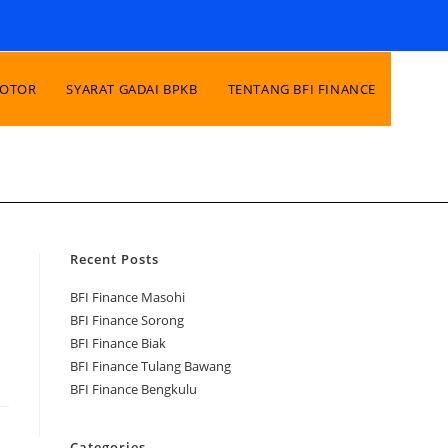
MOTOR
SYARAT GADAI BPKB
TENTANG BFI FINANCE
Recent Posts
BFI Finance Masohi
u
BFI Finance Sorong
BFI Finance Biak
BFI Finance Tulang Bawang
BFI Finance Bengkulu
Categories