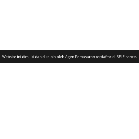
Website ini dimiliki dan dikelola oleh Agen Pemasaran terdaftar di BFI Finance.