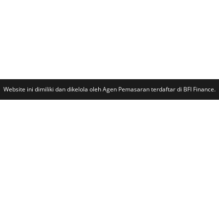
Website ini dimiliki dan dikelola oleh Agen Pemasaran terdaftar di BFI Finance.