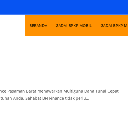
BERANDA
GADAI BPKP MOBIL
GADAI BPKP 
nance Pasaman Barat menawarkan Multiguna Dana Tunai Cepat
uhan Anda. Sahabat BFI Finance tidak perlu…