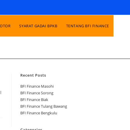
MOTOR
SYARAT GADAI BPKB
TENTANG BFI FINANCE
Recent Posts
BFI Finance Masohi
l
BFI Finance Sorong
BFI Finance Biak
BFI Finance Tulang Bawang
BFI Finance Bengkulu
Categories