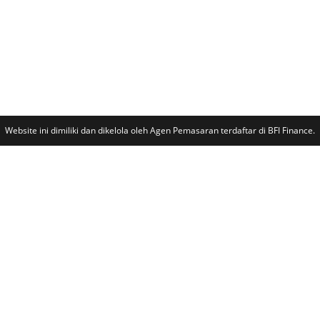
Website ini dimiliki dan dikelola oleh Agen Pemasaran terdaftar di BFI Finance.