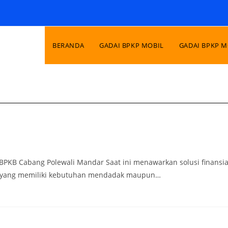
BERANDA
GADAI BPKP MOBIL
GADAI BPKP 
BPKB Cabang Polewali Mandar Saat ini menawarkan solusi finansia
ng yang memiliki kebutuhan mendadak maupun…