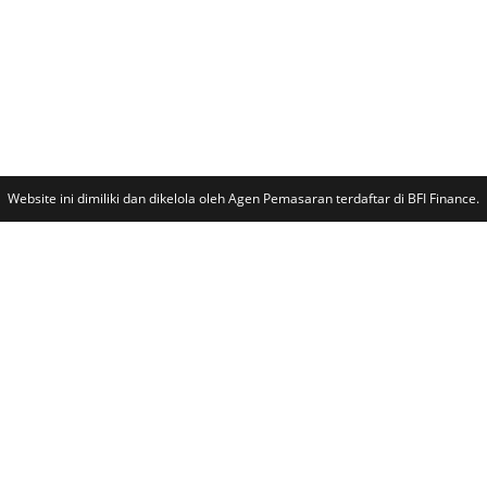
Website ini dimiliki dan dikelola oleh Agen Pemasaran terdaftar di BFI Finance.