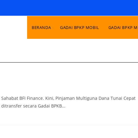
BERANDA
GADAI BPKP MOBIL
GADAI BPKP 
 Sahabat BFI Finance. Kini, Pinjaman Multiguna Dana Tunai Cepat
 ditransfer secara Gadai BPKB…