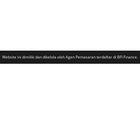
Website ini dimiliki dan dikelola oleh Agen Pemasaran terdaftar di BFI Finance.