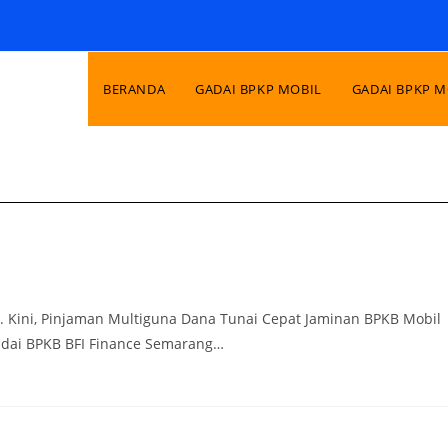
BERANDA
GADAI BPKP MOBIL
GADAI BPKP 
. Kini, Pinjaman Multiguna Dana Tunai Cepat Jaminan BPKB Mobil
Gadai BPKB BFI Finance Semarang…