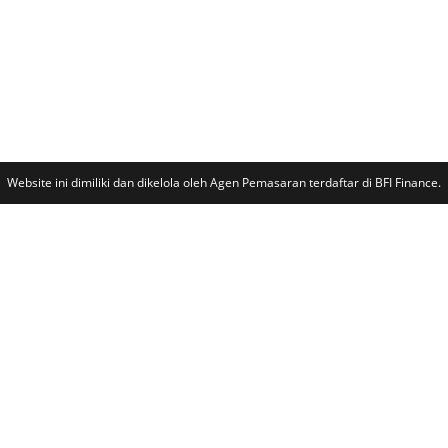
Website ini dimiliki dan dikelola oleh Agen Pemasaran terdaftar di BFI Finance.