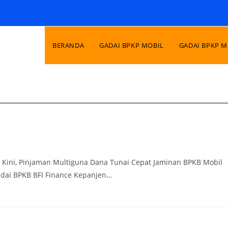
BERANDA
GADAI BPKP MOBIL
GADAI BPKP 
. Kini, Pinjaman Multiguna Dana Tunai Cepat Jaminan BPKB Mobil
Gadai BPKB BFI Finance Kepanjen…