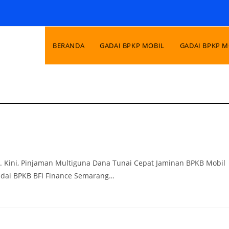
BERANDA
GADAI BPKP MOBIL
GADAI BPKP 
. Kini, Pinjaman Multiguna Dana Tunai Cepat Jaminan BPKB Mobil
Gadai BPKB BFI Finance Semarang…