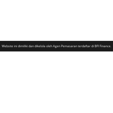
Website ini dimiliki dan dikelola oleh Agen Pemasaran terdaftar di BFI Finance.