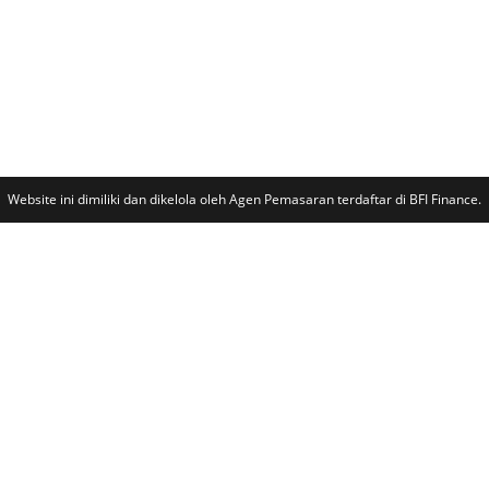
Website ini dimiliki dan dikelola oleh Agen Pemasaran terdaftar di BFI Finance.