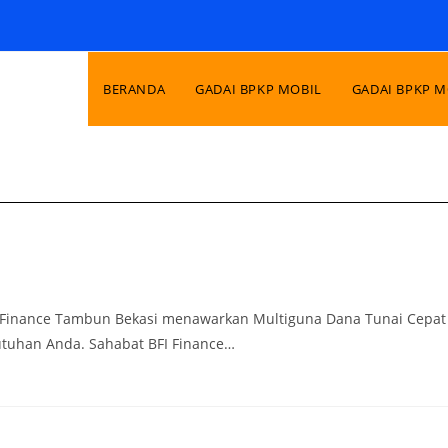
BERANDA
GADAI BPKP MOBIL
GADAI BPKP 
I Finance Tambun Bekasi menawarkan Multiguna Dana Tunai Cepat
tuhan Anda. Sahabat BFI Finance…