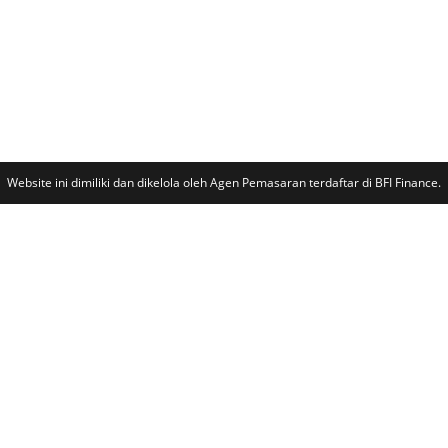
Website ini dimiliki dan dikelola oleh Agen Pemasaran terdaftar di BFI Finance.