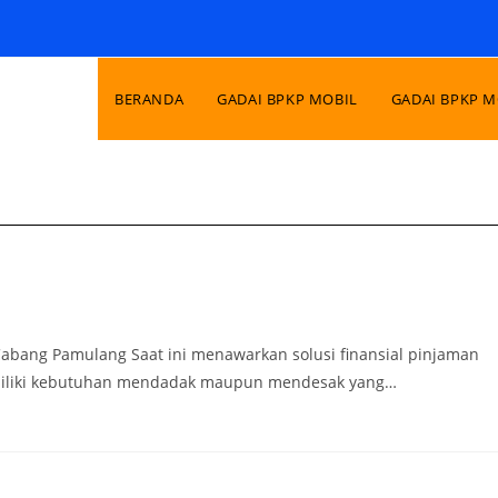
BERANDA
GADAI BPKP MOBIL
GADAI BPKP 
abang Pamulang Saat ini menawarkan solusi finansial pinjaman
memiliki kebutuhan mendadak maupun mendesak yang…