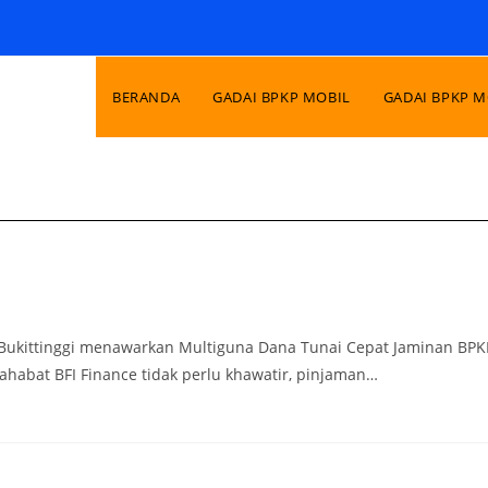
BERANDA
GADAI BPKP MOBIL
GADAI BPKP 
e Bukittinggi menawarkan Multiguna Dana Tunai Cepat Jaminan BPK
abat BFI Finance tidak perlu khawatir, pinjaman…