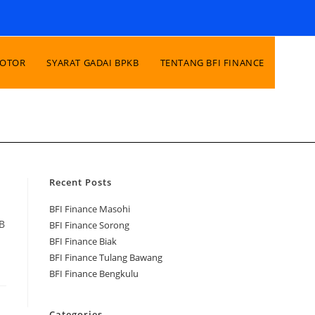
MOTOR
SYARAT GADAI BPKB
TENTANG BFI FINANCE
Recent Posts
BFI Finance Masohi
B
BFI Finance Sorong
BFI Finance Biak
BFI Finance Tulang Bawang
BFI Finance Bengkulu
Categories