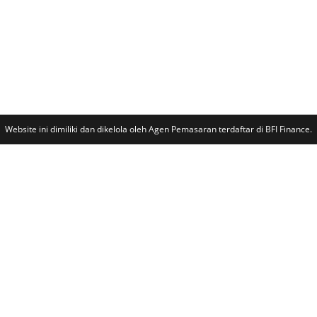
Website ini dimiliki dan dikelola oleh Agen Pemasaran terdaftar di BFI Finance.