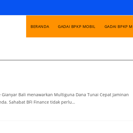
BERANDA
GADAI BPKP MOBIL
GADAI BPKP 
ce Gianyar Bali menawarkan Multiguna Dana Tunai Cepat Jaminan
a. Sahabat BFI Finance tidak perlu…