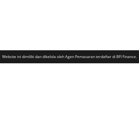
Website ini dimiliki dan dikelola oleh Agen Pemasaran terdaftar di BFI Finance.