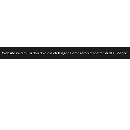
Website ini dimiliki dan dikelola oleh Agen Pemasaran terdaftar di BFI Finance.