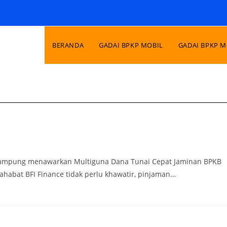
BERANDA
GADAI BPKP MOBIL
GADAI BPKP 
 Lampung menawarkan Multiguna Dana Tunai Cepat Jaminan BPKB
abat BFI Finance tidak perlu khawatir, pinjaman…