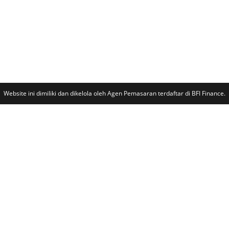
Website ini dimiliki dan dikelola oleh Agen Pemasaran terdaftar di BFI Finance.