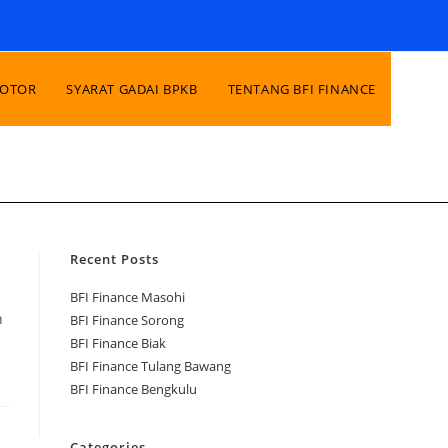
MOTOR
SYARAT GADAI BPKB
TENTANG BFI FINANCE
Recent Posts
BFI Finance Masohi
n
BFI Finance Sorong
BFI Finance Biak
BFI Finance Tulang Bawang
BFI Finance Bengkulu
Categories