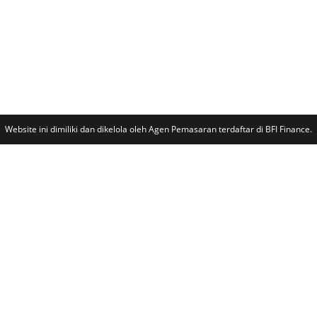
Website ini dimiliki dan dikelola oleh Agen Pemasaran terdaftar di BFI Finance.