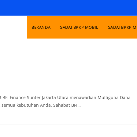
BERANDA
GADAI BPKP MOBIL
GADAI BPKP 
KB BFI Finance Sunter Jakarta Utara menawarkan Multiguna Dana
k semua kebutuhan Anda. Sahabat BFI…