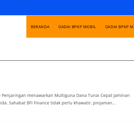
BERANDA
GADAI BPKP MOBIL
GADAI BPKP 
ce Penjaringan menawarkan Multiguna Dana Tunai Cepat Jaminan
a. Sahabat BFI Finance tidak perlu khawatir, pinjaman…