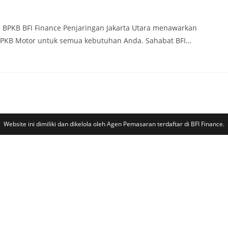
i BPKB BFI Finance Penjaringan Jakarta Utara menawarkan
BPKB Motor untuk semua kebutuhan Anda. Sahabat BFI…
Website ini dimiliki dan dikelola oleh Agen Pemasaran terdaftar di BFI Finance.