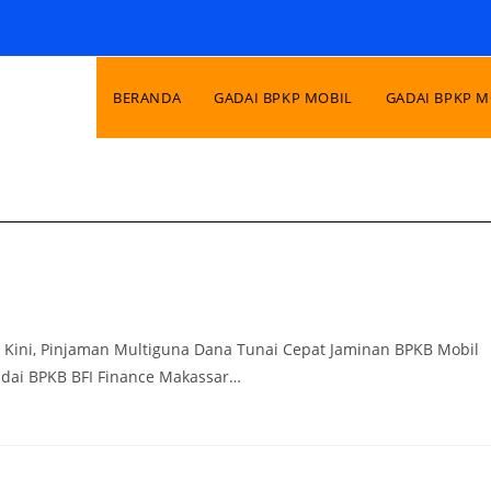
BERANDA
GADAI BPKP MOBIL
GADAI BPKP 
. Kini, Pinjaman Multiguna Dana Tunai Cepat Jaminan BPKB Mobil
Gadai BPKB BFI Finance Makassar…