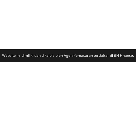
Website ini dimiliki dan dikelola oleh Agen Pemasaran terdaftar di BFI Finance.