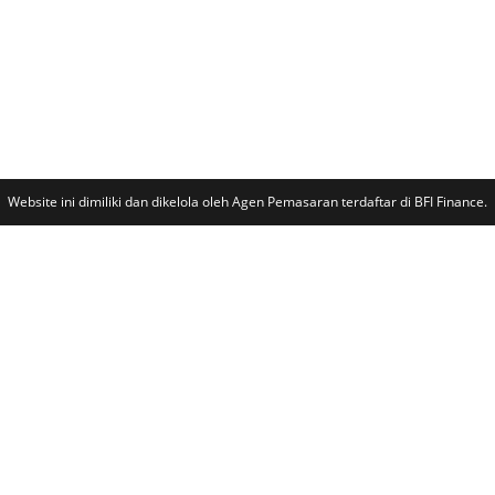
Website ini dimiliki dan dikelola oleh Agen Pemasaran terdaftar di BFI Finance.