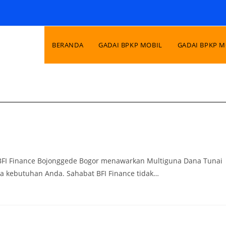
BERANDA
GADAI BPKP MOBIL
GADAI BPKP 
BFI Finance Bojonggede Bogor menawarkan Multiguna Dana Tunai
 kebutuhan Anda. Sahabat BFI Finance tidak…