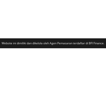
Website ini dimiliki dan dikelola oleh Agen Pemasaran terdaftar di BFI Finance.