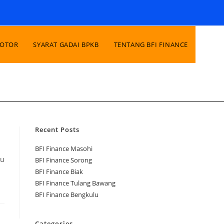
MOTOR
SYARAT GADAI BPKB
TENTANG BFI FINANCE
Recent Posts
BFI Finance Masohi
au
BFI Finance Sorong
BFI Finance Biak
BFI Finance Tulang Bawang
BFI Finance Bengkulu
Categories