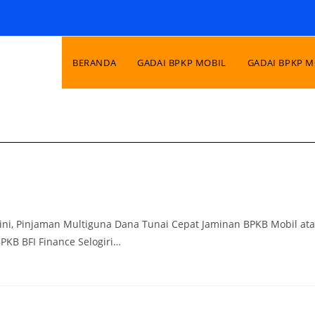
BERANDA
GADAI BPKP MOBIL
GADAI BPKP 
 Kini, Pinjaman Multiguna Dana Tunai Cepat Jaminan BPKB Mobil at
PKB BFI Finance Selogiri…