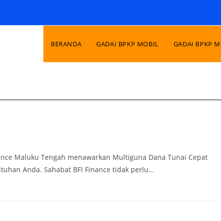
BERANDA
GADAI BPKP MOBIL
GADAI BPKP 
nance Maluku Tengah menawarkan Multiguna Dana Tunai Cepat
uhan Anda. Sahabat BFI Finance tidak perlu…