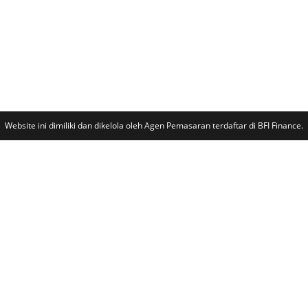
Website ini dimiliki dan dikelola oleh Agen Pemasaran terdaftar di BFI Finance.